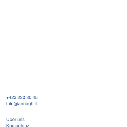
S'Annagh Benkle
seit 2020
Han
Annagh Establishment
Im Rietle 13
FL-9494 Schaan
+423 230 30 45
info@annagh.li
Über uns
Kompetenz