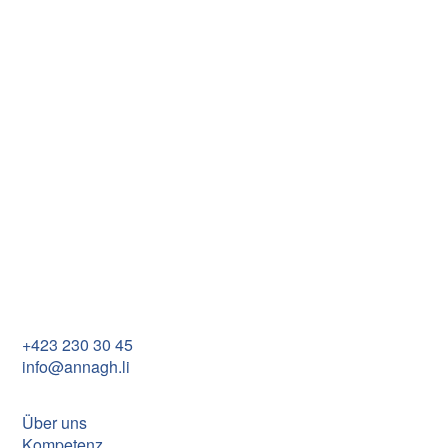
Egerta
2025 - 2027
Lin
Annagh Establishment
Im Rietle 13
FL-9494 Schaan
+423 230 30 45
info@annagh.li
Über uns
Kompetenz