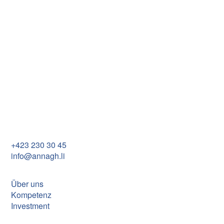
Egerta
2025 - 2027
Im R
Annagh Establishment
Im Rietle 13
FL-9494 Schaan
+423 230 30 45
info@annagh.li
Über uns
Kompetenz
Investment