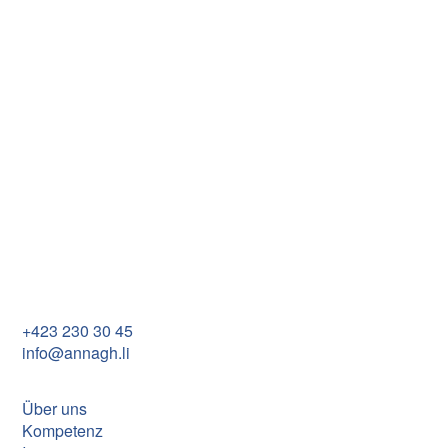
An der Poststrasse im Zentrum von Schaan entsteht ein
Wohn- und Geschäftshaus, das die Annagh ab
September 2025 gesamtverantwortlich bauen wird. Der
Gestaltungsplan ist rechtskräftig, die Baubewilligung
liegt vor und die Vermarktung wurde gestartet.
Annagh Establishment
Im Rietle 13
FL-9494 Schaan
+423 230 30 45
info@annagh.li
Über uns
Kompetenz