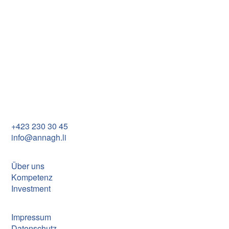
Der Verkaufsstart für sieben neue Eigentumswohnungen
im zentral gelegenen
Mehrfamilienhaus Schlossbach
in
Balzers ist erfolgt. Der Baubeginn ist im Januar 2024.
Annagh Establishment
Im Rietle 13
FL-9494 Schaan
+423 230 30 45
info@annagh.li
Über uns
Kompetenz
Investment
Impressum
Datenschutz